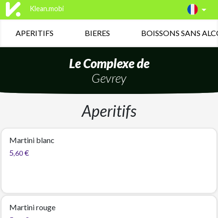
Klean.mobi
APERITIFS
BIERES
BOISSONS SANS AL
Le Complexe de
Gevrey
Aperitifs
Martini blanc
5
€
,60
Martini rouge