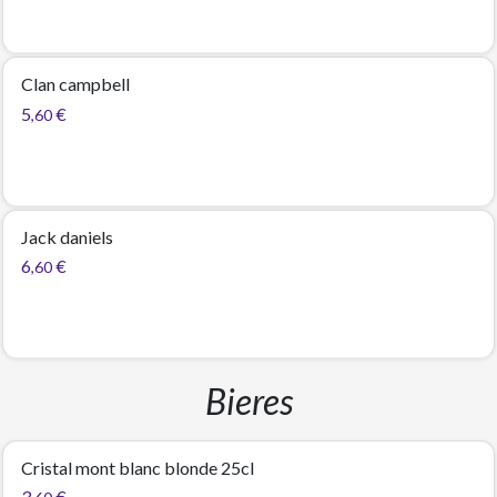
Clan campbell
5
€
,60
Jack daniels
6
€
,60
Bieres
Cristal mont blanc blonde 25cl
3
€