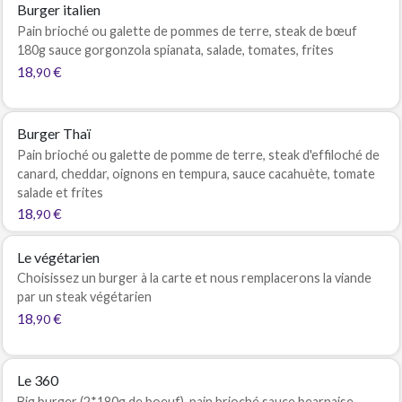
Burger italien
Pain brioché ou galette de pommes de terre, steak de bœuf
180g sauce gorgonzola spianata, salade, tomates, frites
18
€
,90
Burger Thaï
Pain brioché ou galette de pomme de terre, steak d'effiloché de
canard, cheddar, oignons en tempura, sauce cacahuète, tomate
salade et frites
18
€
,90
Le végétarien
Choisissez un burger à la carte et nous remplacerons la viande
par un steak végétarien
18
€
,90
Le 360
Big burger (2*180g de boeuf), pain brioché sauce bearnaise,