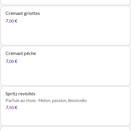
Crémant griottes
7
€
,00
Crémant pêche
7
€
,00
Spritz revisités
Parfum au choix : Melon, passion, limoncello
7
€
,50