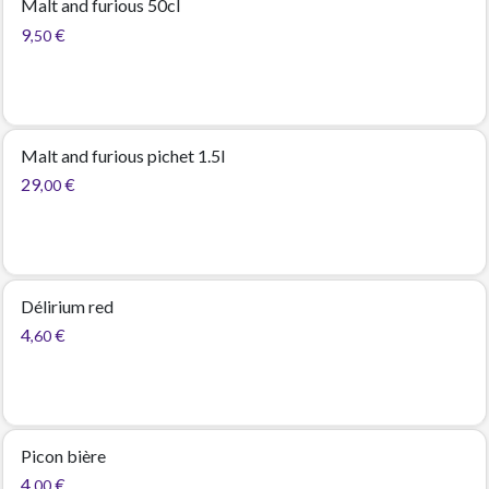
Malt and furious 50cl
9
€
,50
Malt and furious pichet 1.5l
29
€
,00
Délirium red
4
€
,60
Picon bière
4
€
,00