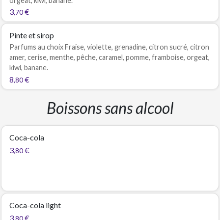
orgeat, kiwi, banane.
3
€
,70
Pinte et sirop
Parfums au choix Fraise, violette, grenadine, citron sucré, citron
amer, cerise, menthe, pêche, caramel, pomme, framboise, orgeat,
kiwi, banane.
8
€
,80
Boissons sans alcool
Coca-cola
3
€
,80
Coca-cola light
3
€
,80