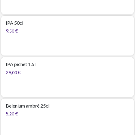
IPA 50cl
9
€
,50
IPA pichet 1.5l
29
€
,00
Belenium ambré 25cl
5
€
,20