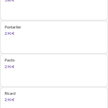
,60
Pontarlier
2
€
,90
Pastis
2
€
,90
Ricard
2
€
,90