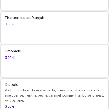
Fine tea (ice tea français)
3
€
,80
Limonade
3
€
,00
Diabolo
Parfum au choix : Fraise, violette, grenadine, citron sucré, citron
amer, cerise, menthe, pêche, caramel, pomme, framboise, orgeat,
kiwi, banane.
3
€
,50