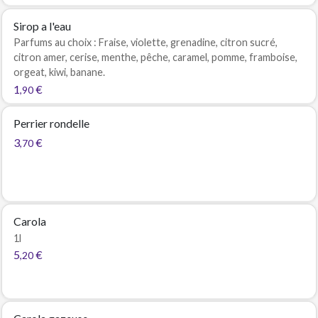
Sirop a l'eau
Parfums au choix : Fraise, violette, grenadine, citron sucré,
citron amer, cerise, menthe, pêche, caramel, pomme, framboise,
orgeat, kiwi, banane.
1
€
,90
Perrier rondelle
3
€
,70
Carola
1l
5
€
,20