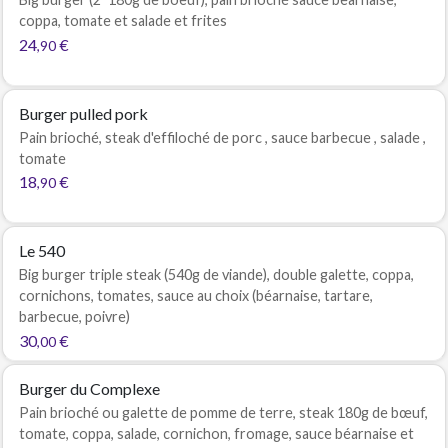
coppa, tomate et salade et frites
24
€
,90
Burger pulled pork
Pain brioché, steak d'effiloché de porc , sauce barbecue , salade ,
tomate
18
€
,90
Le 540
Big burger triple steak (540g de viande), double galette, coppa,
cornichons, tomates, sauce au choix (béarnaise, tartare,
barbecue, poivre)
30
€
,00
Burger du Complexe
Pain brioché ou galette de pomme de terre, steak 180g de bœuf,
tomate, coppa, salade, cornichon, fromage, sauce béarnaise et