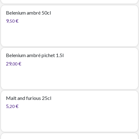
Belenium ambré 50cl
9
€
,50
Belenium ambré pichet 1.5l
29
€
,00
Malt and furious 25cl
5
€
,20