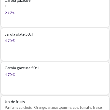
Carola gazeuse
1l
5
€
,20
carola plate 50cl
4
€
,70
Carola gazeuse 50cl
4
€
,70
Jus de fruits
Parfums au choix : Orange, ananas ,pomme, ace, tomate, fraise,