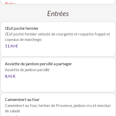
Plats :
Blanquette de fruits de mer et légumes de saisons
Entrées
OU
Cuisse de volaille désossée marinée à l’ail des ours sauce
moutarde à l’ancienne et gratin dauphinois
Œuf poché fermier
Dessert :
Œuf poché fermier velouté de courgette et roquette frappé et
Verrine cheese cake au citron
copeaux de manchego
OU
11
€
,90
Brillat-savarin à la truffe et son mesclun de salade
OU
Fromage blanc et sa compotée
Assiette de jambon persillé a partager
Voir les prix
Assiette de jambon persillé
8
€
,90
Camembert au four
Camembert au four, herbes de Provence, jambon cru et mesclun
de salade