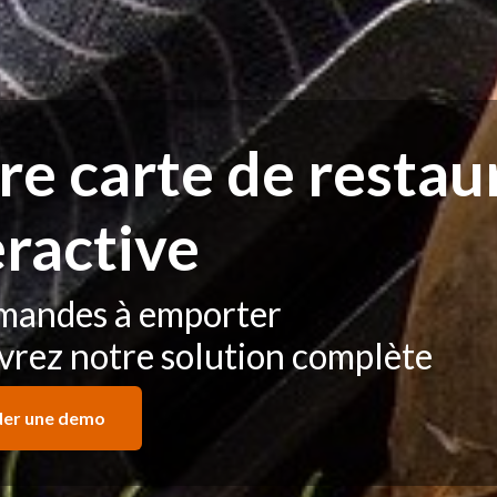
re carte de restau
eractive
mandes à emporter
rez notre solution complète
er une demo