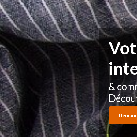
Vot
int
& com
Découv
Demand